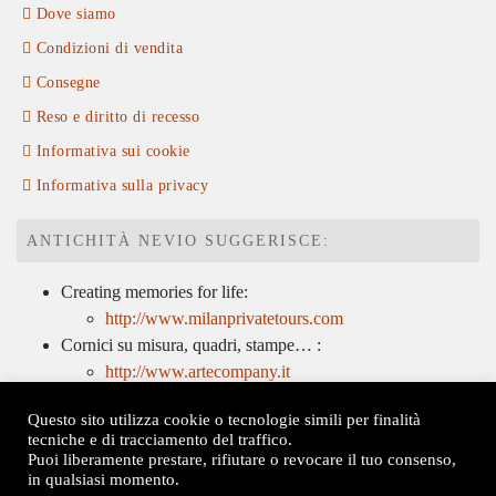
Dove siamo
Condizioni di vendita
Consegne
Reso e diritto di recesso
Informativa sui cookie
Informativa sulla privacy
ANTICHITÀ NEVIO SUGGERISCE:
Creating memories for life:
http://www.milanprivatetours.com
Cornici su misura, quadri, stampe… :
http://www.artecompany.it
Soluzioni per la comunicazione d’impresa:
Questo sito utilizza cookie o tecnologie simili per finalità
http://www.tognettistudio3.it/
tecniche e di tracciamento del traffico.
Dott. Anna Mambrin
, restauratrice di dipinti su tela e
Puoi liberamente prestare, rifiutare o revocare il tuo consenso,
tavola, superfici dipinte, sculture policrome e cornici:
in qualsiasi momento.