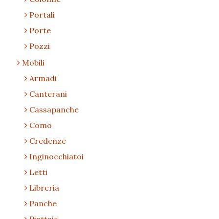
Portali
Porte
Pozzi
Mobili
Armadi
Canterani
Cassapanche
Como
Credenze
Inginocchiatoi
Letti
Libreria
Panche