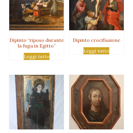
Dipinto “riposo durante
Dipinto crocifissione
la fuga in Egitto”
Leggi tutto
Leggi tutto