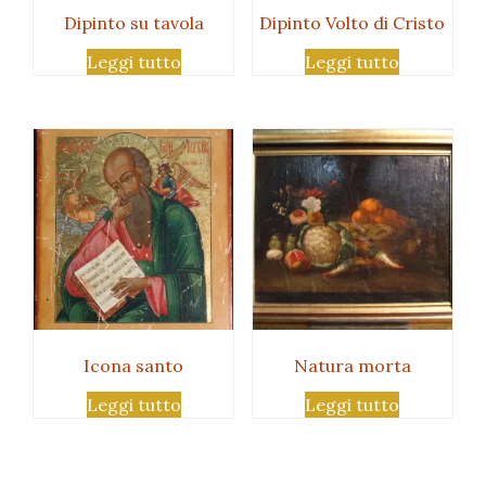
Dipinto su tavola
Dipinto Volto di Cristo
Leggi tutto
Leggi tutto
Icona santo
Natura morta
Leggi tutto
Leggi tutto