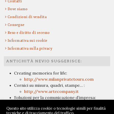
Contatti
Dove siamo
Condizioni di vendita
Consegne
Reso e diritto di recesso
Informativa sui cookie
Informativa sulla privacy
ANTICHITÀ NEVIO SUGGERISCE:
Creating memories for life:
http://www.milanprivatetours.com
Cornici su misura, quadri, stampe… :
http://www.artecompany.it
Soluzioni per la comunicazione d’impresa:
http://www.tognettistudio3.it/
Questo sito utilizza cookie o tecnologie simili per finalità
Dott. Anna Mambrin
, restauratrice di dipinti su
tecniche e di tracciamento del traffico.