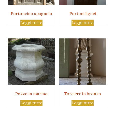
Portoncino spagnolo
Portoni lignei
Leggi tutto
Leggi tutto
Pozzo in marmo
Torciere in bronzo
Leggi tutto
Leggi tutto