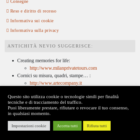
Consegne
Reso e diritto di recesso
Informativa sui cookie
Informativa sulla privacy
ANTICHITÀ NEVIO SUGGERISCE:
Creating memories for life:
http://www.milanprivatetours.com
Cornici su misura, quadri, stampe… :
http://www.artecompany.it
Soluzioni per la comunicazione d’impresa:
Questo sito utilizza cookie o tecnologie simili per finalità
http://www.tognettistudio3.it/
tecniche e di tracciamento del traffico.
Dott. Anna Mambrin
, restauratrice di dipinti su tela e
Puoi liberamente prestare, rifiutare o revocare il tuo consenso,
tavola, superfici dipinte, sculture policrome e cornici:
in qualsiasi momento.
annaspring@libero.it
Impostazioni cookie
Accetta tutti
Rifiuta tutti