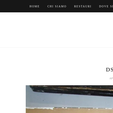
Skip
HOME
CHI SIAMO
RESTAURI
DOVE S
to
content
D
AP