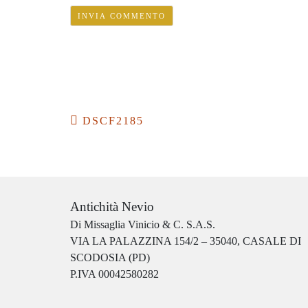
Navigazione
DSCF2185
articoli
Antichità Nevio
Di Missaglia Vinicio & C. S.A.S.
VIA LA PALAZZINA 154/2 – 35040, CASALE DI
SCODOSIA (PD)
P.IVA 00042580282