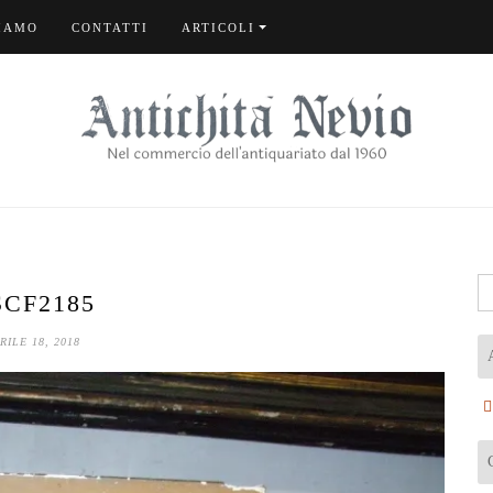
IAMO
CONTATTI
ARTICOLI
Ri
SCF2185
pe
RILE 18, 2018