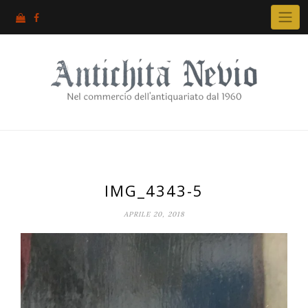
Skip
to
content
IMG_4343-5
APRILE 20, 2018