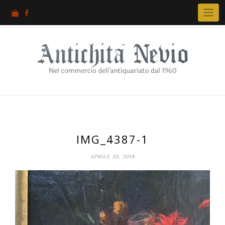
Skip
to
content
IMG_4387-1
APRILE 20, 2018