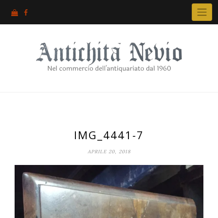
Skip
to
content
IMG_4441-7
APRILE 20, 2018