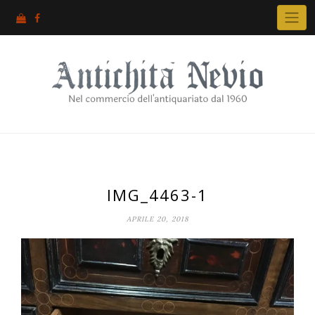
Skip
to
content
IMG_4463-1
APRILE 20, 2018