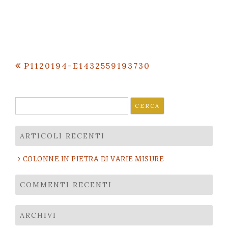
Navigazione
P1120194-E1432559193730
articoli
Ricerca
per:
ARTICOLI RECENTI
COLONNE IN PIETRA DI VARIE MISURE
COMMENTI RECENTI
ARCHIVI