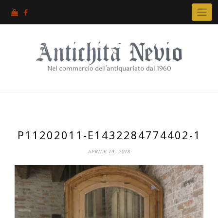
Skip
to
content
P11202011-E1432284774402-1
APRILE 19, 2018